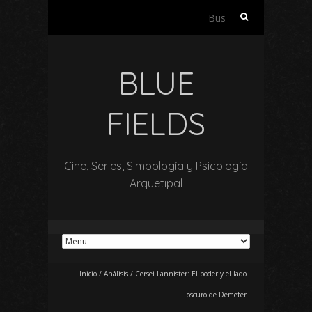
Buscar:
BLUE
FIELDS
Cine, Series, Simbología y Psicología
Arquetipal
Inicio
/
Análisis
/
Cersei Lannister: El poder y el lado
oscuro de Demeter