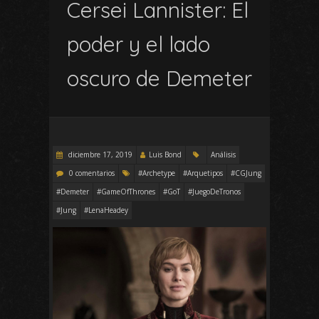
Cersei Lannister: El
poder y el lado
oscuro de Demeter
diciembre 17, 2019
Luis Bond
Análisis
0 comentarios
#Archetype
#Arquetipos
#CGJung
#Demeter
#GameOfThrones
#GoT
#JuegoDeTronos
#Jung
#LenaHeadey