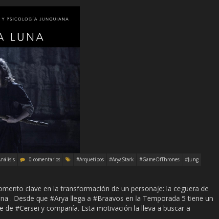
nálisis
0 comentarios
#Arquetipos
#AryaStark
#GameOfThrones
#Jung
momento clave en la transformación de un personaje: la ceguera de
una . Desde que #Arya llega a #Braavos en la Temporada 5 tiene un
e de #Cersei y compañía. Esta motivación la lleva a buscar a