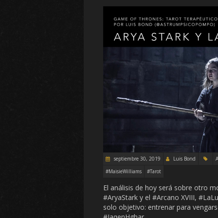
septiembre 30, 2019
Luis Bond
A
#MaisieWilliams
#Tarot
El análisis de hoy será sobre otro 
#AryaStark y el #Arcano XVIII, #LaL
solo objetivo: entrenar para vengars
#JaqenHghar ,…