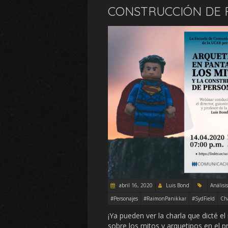
CONSTRUCCIÓN DE 
abril 16, 2020
Luis Bond
Análisis
#Personajes
#RaimonPanikkar
#SydField
Ch
¡Ya pueden ver la charla que dicté e
sobre los mitos y arquetipos en el p