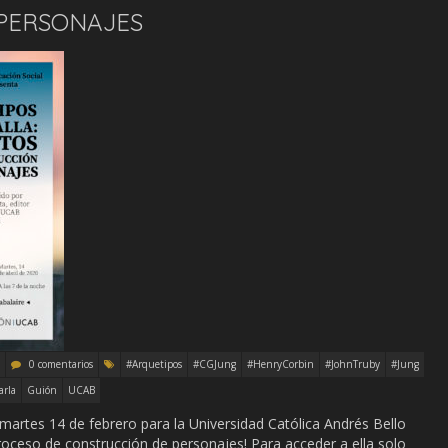
PERSONAJES
0 comentarios
#Arquetipos
#CGJung
#HenryCorbin
#JohnTruby
#Jung
arla
Guión
UCAB
l martes 14 de febrero para la Universidad Católica Andrés Bello
roceso de construcción de personajes! Para acceder a ella solo