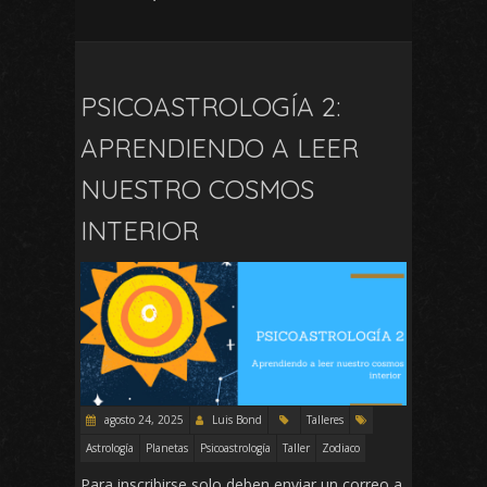
PSICOASTROLOGÍA 2:
APRENDIENDO A LEER
NUESTRO COSMOS
INTERIOR
agosto 24, 2025
Luis Bond
Talleres
Astrología
Planetas
Psicoastrología
Taller
Zodiaco
Para inscribirse solo deben enviar un correo a