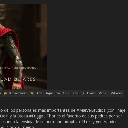
s
0 comentarios
Ares
Arquetipos
CarlGustavJung
Dioses
Marvel
Mitología
uno de los personajes más importantes de #MarvelStudios (con linaje
 #Odín y la Diosa #Frigga , Thor es el favorito de sus padres por ser
 causando la envidia de su hermano adoptivo #Loki y generando
 el Dios del trueno,…