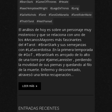
#BranStark
#GameOfThrones
#Hecate
#IsaacHempsteadWright
#JuegoDeTronos
#Jung
#SallieNichols
#Tarot
#TarotDeMarsella
#TarotRiderWaite
#ThothTarot
#VeetPramad
El análisis de hoy es sobre un personaje muy
misterioso y que se relaciona con uno de
los #ArcanosMayores más fascinantes
del #Tarot : #BranStark y sus semejanzas
con #LaSacerdotisa .En la primera temporada
de #GoT , #BranStark es arrojado de lo alto
de una torre por #JaimeLannister , perdiendo
la movilidad de sus piernas y quedando al filo
de la muerte. Enfermo y desorientado,
atravesó una lenta recuperación…
LEER MÁS
ENTRADAS RECIENTES