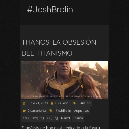
#JoshBrolin
THANOS: LA OBSESIÓN
DEL TITANISMO
junio 21, 2020
Luis Bond
Análisis
0 comentarios
#JoshBrolin
Arquetipos
CarlGustavJung
CGJung
Marvel
Thanos
El análisis de hoy está dedicado a la figura